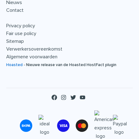
Nieuws
Contact
Privacy policy
Fair use policy
Sitemap
Verwerkersovereenkomst
Algemene voorwaarden
Hoasted
-
Nieuwe release van de Hoasted HostFact plugin
F
I
T
Y
a
n
w
o
c
s
i
u
e
t
t
t
b
a
t
u
o
g
e
b
o
r
r
e
k
a