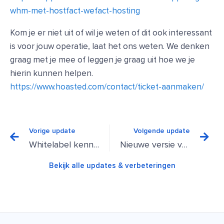
whm-met-hostfact-wefact-hosting
Kom je er niet uit of wil je weten of dit ook interessant
is voor jouw operatie, laat het ons weten. We denken
graag met je mee of leggen je graag uit hoe we je
hierin kunnen helpen.
https://www.hoasted.com/contact/ticket-aanmaken/
Vorige
Vo
Vorige update
Volgende update
Whitelabel kennisbank nu beschikbaar in beta
Nieuwe versie van de Hoasted Check Chrome extensie beschikbaar
Bekijk alle updates & verbeteringen