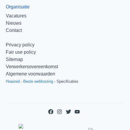
Organisatie
Vacatures
Nieuws
Contact
Privacy policy
Fair use policy
Sitemap
Verwerkersovereenkomst
Algemene voorwaarden
Hoasted
-
Beste webhosting
-
Specificaties
F
I
T
Y
a
n
w
o
c
s
i
u
e
t
t
t