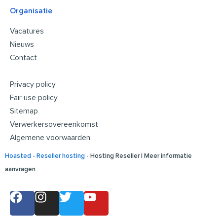
Organisatie
Vacatures
Nieuws
Contact
Privacy policy
Fair use policy
Sitemap
Verwerkersovereenkomst
Algemene voorwaarden
Hoasted
-
Reseller hosting
-
Hosting Reseller | Meer informatie
aanvragen
F
I
T
Y
a
n
w
o