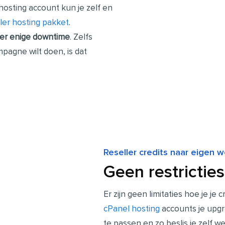
osting account kun je zelf en
ller hosting pakket
.
er enige downtime
. Zelfs
mpagne wilt doen, is dat
Reseller credits naar eigen 
Geen restricties
Er zijn geen limitaties hoe je je 
cPanel hosting
accounts je upgr
te passen en zo beslis je zelf w