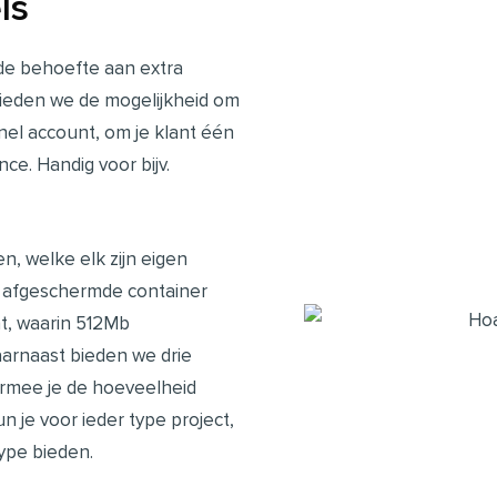
ls
 de behoefte aan extra
ieden we de mogelijkheid om
el account, om je klant één
ce. Handig voor bijv.
n, welke elk zijn eigen
el afgeschermde container
nt, waarin
512Mb
arnaast bieden we
drie
aarmee je de hoeveelheid
n je voor ieder type project,
type bieden.