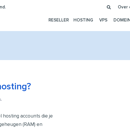
nd.
Over 
RESELLER
HOSTING
VPS
DOMEI
hosting?
.
l hosting accounts die je
kgeheugen (RAM) en