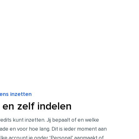
wens inzetten
 en zelf indelen
credits kunt inzetten. Jij bepaalt of en welke
ade en voor hoe lang
. Dit is ieder moment aan
elke account je
onder ‘Personal’ aanmaakt of