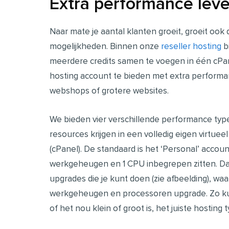
Extra performance leve
Naar mate je aantal klanten groeit, groeit ook
mogelijkheden. Binnen onze
reseller hosting
b
meerdere credits samen te voegen in één cPan
hosting account te bieden met extra performan
webshops of grotere websites.
We bieden vier verschillende performance type
resources krijgen in een volledig eigen virtue
(cPanel). De standaard is het ‘Personal’ accou
werkgeheugen en 1 CPU inbegrepen zitten.
Da
upgrades die je kunt doen (zie afbeelding), w
werkgeheugen en processoren upgrade.
Zo ku
of het nou klein of groot is, het juiste hosting 