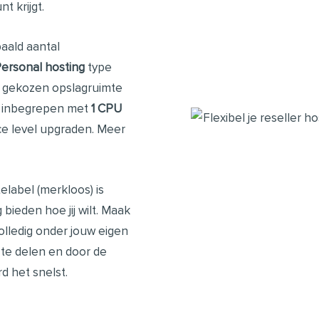
t krijgt.
aald aantal
ersonal hosting
type
w gekozen opslagruimte
s inbegrepen met
1 CPU
ce level upgraden. Meer
elabel (merkloos) is
bieden hoe jij wilt. Maak
olledig onder jouw eigen
n te delen en door de
d het snelst.