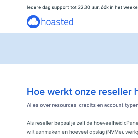
Ga
Iedere dag support tot 22.30 uur, óók in het weeke
naar
de
inhoud
Hoe werkt onze reseller 
Alles over resources, credits en account typen
Als reseller bepaal je zelf de hoeveelheid cPane
wilt aanmaken en hoeveel opslag (NVMe), wer