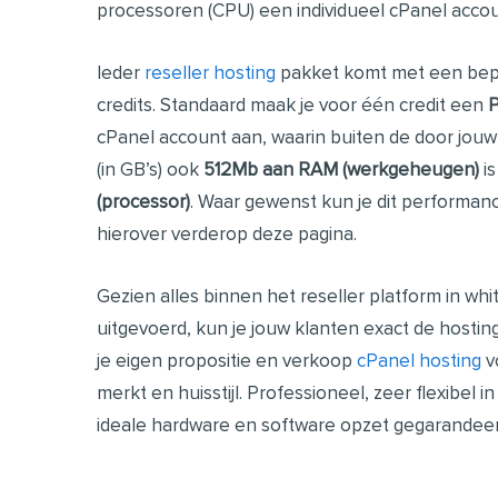
processoren (CPU) een individueel cPanel accoun
Ieder
reseller hosting
pakket komt met een bep
credits.
Standaard maak je voor één credit een
P
cPanel account
aan, waarin buiten de door jou
(in GB’s) ook
512Mb aan RAM
(werkgeheugen)
i
(processor)
. Waar gewenst kun je dit performan
hierover verderop deze pagina.
Gezien alles binnen het reseller platform in whit
uitgevoerd, kun je jouw klanten exact de hosting 
je eigen propositie en verkoop
cPanel hosting
v
merkt en huisstijl. Professioneel, zeer flexibel i
ideale hardware en software opzet gegarandeer