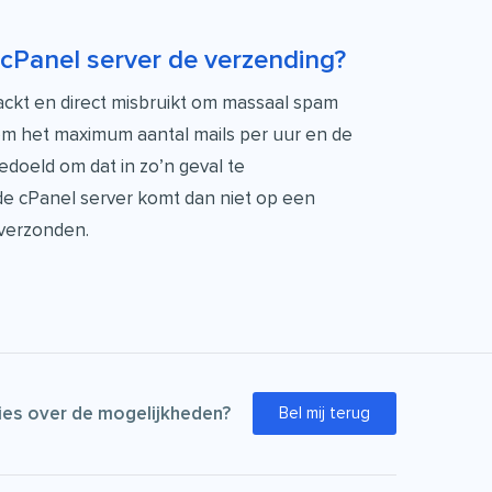
 cPanel server de verzending?
ckt en direct misbruikt om massaal spam
om het maximum aantal mails per uur en de
doeld om dat in zo’n geval te
e cPanel server komt dan niet op een
 verzonden.
Bel mij terug
vies over de mogelijkheden?