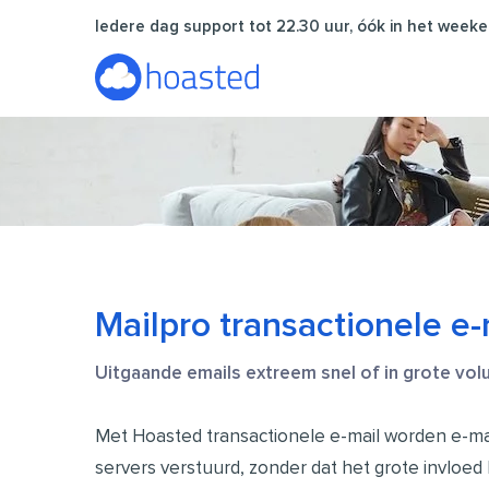
Ga
Iedere dag support tot 22.30 uur, óók in het weeke
naar
de
inhoud
Mailpro transactionele e-
Uitgaande emails extreem snel of in grote vo
Met Hoasted transactionele e-mail worden e-mail
servers verstuurd, zonder dat het grote invloed 