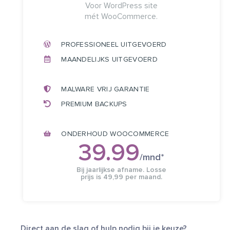
Voor WordPress site
mét WooCommerce.
PROFESSIONEEL UITGEVOERD
MAANDELIJKS UITGEVOERD
MALWARE VRIJ GARANTIE
PREMIUM BACKUPS
ONDERHOUD WOOCOMMERCE
39.99
/mnd​*
Bij jaarlijkse afname. Losse
prijs is 49,99 per maand.
Direct aan de slag of hulp nodig bij je keuze?