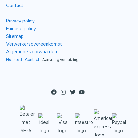
Contact
Privacy policy
Fair use policy
Sitemap
Verwerkersovereenkomst
Algemene voorwaarden
Hoasted
-
Contact
-
Aanvraag verhuizing
F
I
T
Y
a
n
w
o
c
s
i
u
e
t
t
t
b
a
t
u
o
g
e
b
o
r
r
e
k
a
m