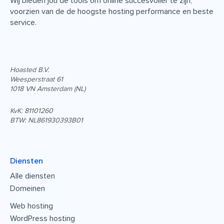
Wij bieden jou de tools om online succesvoller te zijn,
voorzien van de de hoogste hosting performance en beste
service.
Hoasted B.V.
Weesperstraat 61
1018 VN Amsterdam (NL)
KvK: 81101260
BTW: NL861930393B01
Diensten
Alle diensten
Domeinen
Web hosting
WordPress hosting