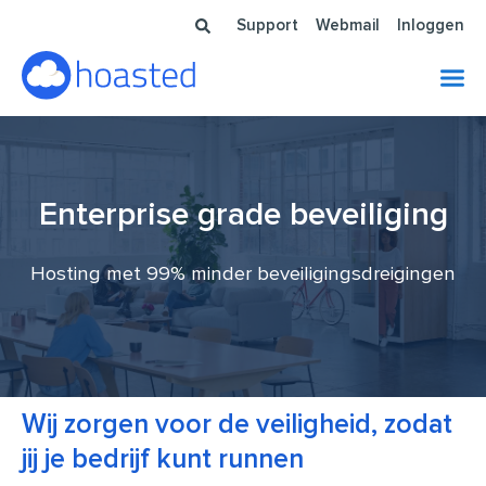
Ga
Support
Webmail
Inloggen
naar
de
inhoud
Enterprise grade beveiliging
Hosting met 99% minder beveiligingsdreigingen
Wij zorgen voor de veiligheid, zodat
jij je bedrijf kunt runnen