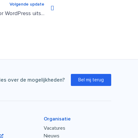
Volgende update
Automatische updates voor WordPress uitschakelen
Bel mij terug
vies over de mogelijkheden?
Organisatie
Vacatures
Nieuws