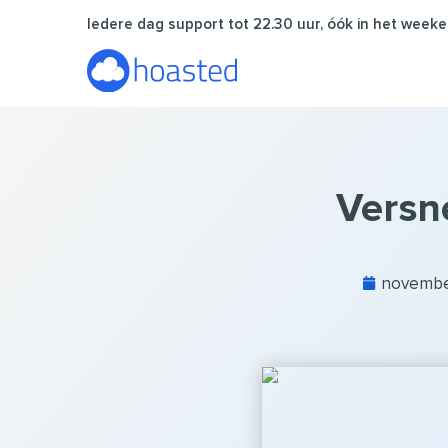
Ga
Iedere dag support tot 22.30 uur, óók in het weeke
naar
de
inhoud
Versn
novembe