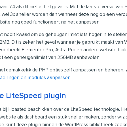
ar 7.4 als dit niet al het geval is. Met de laatste versie va
 wel 3x sneller worden dan wanneer deze nog op een veroud
ebsite nog goed functioneert na het aanpassen.
t nooit kwaad om de geheugenlimiet iets hoger in te stellen
2MB. Dit is zeker het geval wanneer je gebruikt maakt va
jvoorbeeld Elementor Pro, Astra Pro en andere website build
dt een geheugenlimiet van 256MB aanbevolen.
nel gemakkelijk de PHP opties zelf aanpassen en beheren, z
stellingen en modules aanpassen
e LiteSpeed plugin
s bij Hoasted beschikken over de LiteSpeed technologie. Hi
 website als dashboard een stuk sneller maken, zonder wijzi
Je kunt deze plugin binnen de WordPress bibliotheek zoeken