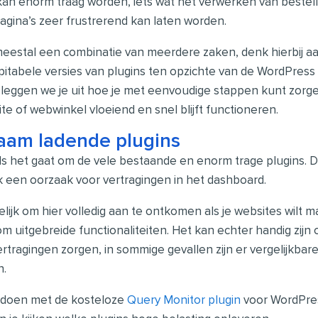
an enorm traag worden, iets wat het verwerken van bestel
agina’s zeer frustrerend kan laten worden.
meestal een combinatie van meerdere zaken, denk hierbij aan
tabele versies van plugins ten opzichte van de WordPress co
n leggen we je uit hoe je met eenvoudige stappen kunt zorg
te of webwinkel vloeiend en snel blijft functioneren.
aam ladende plugins
ls het gaat om de vele bestaande en enorm trage plugins. D
ak een oorzaak voor vertragingen in het dashboard.
elijk om hier volledig aan te ontkomen als je websites wilt 
 om uitgebreide functionaliteiten. Het kan echter handig zijn
ertragingen zorgen, in sommige gevallen zijn er vergelijkbare
n.
k doen met de kosteloze
Query Monitor plugin
voor WordPres