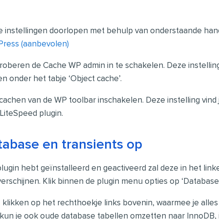
tie instellingen doorlopen met behulp van onderstaande hand
Press (aanbevolen)
roberen de Cache WP admin in te schakelen. Deze instelling
en onder het tabje ‘Object cache’.
 cachen van de WP toolbar inschakelen. Deze instelling vind 
 LiteSpeed plugin.
abase en transients op
lugin hebt geïnstalleerd en geactiveerd zal deze in het li
rschijnen. Klik binnen de plugin menu opties op ‘Database
s klikken op het rechthoekje links bovenin, waarmee je all
g kun je ook oude database tabellen omzetten naar InnoDB, i