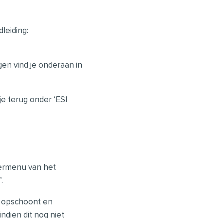
leiding:
en vind je onderaan in
je terug onder ‘ESI
nkermenu van het
’.
es opschoont en
ndien dit nog niet