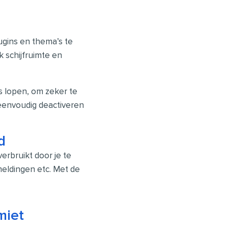
ugins en thema’s te
k schijfruimte en
ns lopen, om zeker te
 eenvoudig deactiveren
d
rbruikt door je te
eldingen etc. Met de
miet