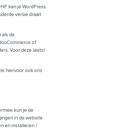
n PHP kan je WordPress
erde versie draait.
 als de
n WooCommerce of
ers. Voor deze laatst
ie hiervoor ook ons
ermee kun je de
gingen in de website
 en installeren /