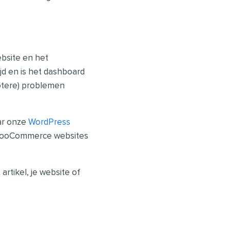
ebsite en het
jd en is het dashboard
otere) problemen
aar onze
WordPress
 WooCommerce websites
artikel, je website of
Volgende