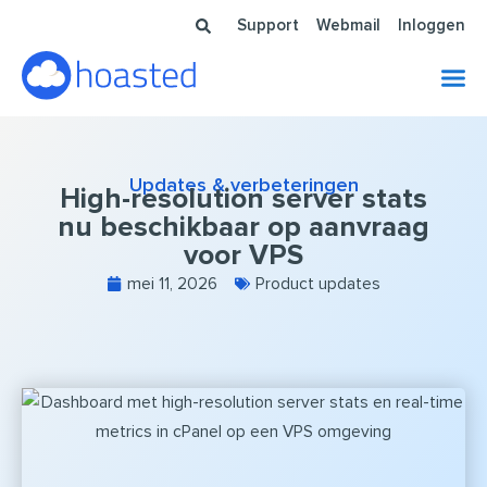
Ga
Support
Webmail
Inloggen
naar
de
inhoud
Updates & verbeteringen
High-resolution server stats
nu beschikbaar op aanvraag
voor VPS
mei 11, 2026
Product updates