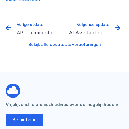
Vorige
Vo
Vorige update
Volgende update
API-documentatie bijgewerkt en getDomainList efficiënter gemaakt
AI Assistant nu beschikbaar in alle cPanel hosting
Bekijk alle updates & verbeteringen
Vrijblijvend telefonisch advies over de mogelijkheden?
Bel mij terug