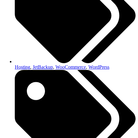
Hosting
,
JetBackup
,
WooCommerce
,
WordPress