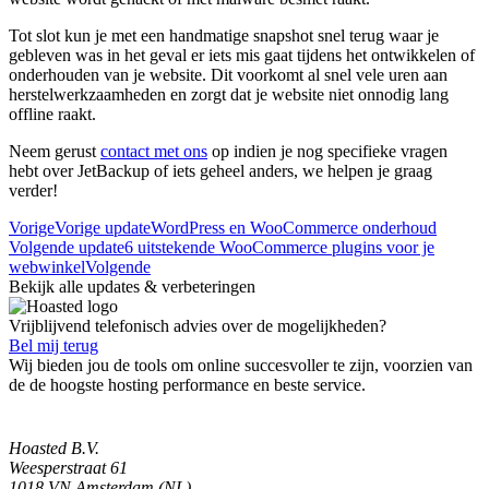
Tot slot kun je met een handmatige snapshot snel terug waar je
gebleven was in het geval er iets mis gaat tijdens het ontwikkelen of
onderhouden van je website. Dit voorkomt al snel vele uren aan
herstelwerkzaamheden en zorgt dat je website niet onnodig lang
offline raakt.
Neem gerust
contact met ons
op indien je nog specifieke vragen
hebt over JetBackup of iets geheel anders, we helpen je graag
verder!
Vorige
Vorige update
WordPress en WooCommerce onderhoud
Volgende update
6 uitstekende WooCommerce plugins voor je
webwinkel
Volgende
Bekijk alle updates & verbeteringen
Vrijblijvend telefonisch advies over de mogelijkheden?
Bel mij terug
Wij bieden jou de tools om online succesvoller te zijn, voorzien van
de de hoogste hosting performance en beste service.
Hoasted B.V.
Weesperstraat 61
1018 VN Amsterdam (NL)