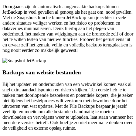
Doorgaans zijn de automatisch aangemaakte backups binnen
JetBackup in veel gevallen al genoeg als het gaat om noodgevallen.
Met de Snapshots functie binnen JetBackup kun je echter in vele
andere situaties veiliger werken en het risico op problemen en
dataverlies minimaliseren. Denk hierbij aan het plegen van
onderhoud, het maken van wijzigingen aan de broncode zelf of door
het te willen testen van nieuwe functies. Probeer het gerust eens uit
en ervaar zelf het gemak, veilig en volledig backups terugplaatsen is
nog nooit eerder zo makkelijk geweest!
Backups van website bestanden
Bij het updaten en onderhouden van een webwinkel komen vaak al
snel extra aandachtspunten en risico’s kijken. Ten eerste heb je te
maken met doorlopende bezoekers en potentiele kopers, die je zeker
niet tijdens het bestelproces wilt verstoren met downtime door het
uitvoeren van wat updates. Met de File Backups bespaar je jezelf
veel tijd en moeite om alle bestanden handmatig te moeten
downloaden en vervolgens weer te uploaden, laat staan wanneer het
meerdere versies betreft. Ook hoef je zo niet meer na te denken over
de veiligheid en externe opslag ruimte.