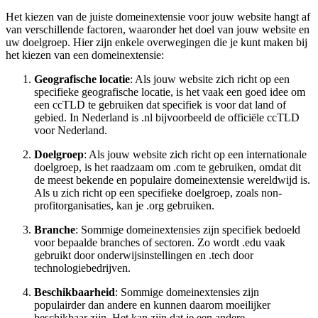
Het kiezen van de juiste domeinextensie voor jouw website hangt af
van verschillende factoren, waaronder het doel van jouw website en
uw doelgroep. Hier zijn enkele overwegingen die je kunt maken bij
het kiezen van een domeinextensie:
Geografische locatie
: Als jouw website zich richt op een
specifieke geografische locatie, is het vaak een goed idee om
een ccTLD te gebruiken dat specifiek is voor dat land of
gebied. In Nederland is .nl bijvoorbeeld de officiële ccTLD
voor Nederland.
Doelgroep
: Als jouw website zich richt op een internationale
doelgroep, is het raadzaam om .com te gebruiken, omdat dit
de meest bekende en populaire domeinextensie wereldwijd is.
Als u zich richt op een specifieke doelgroep, zoals non-
profitorganisaties, kan je .org gebruiken.
Branche
: Sommige domeinextensies zijn specifiek bedoeld
voor bepaalde branches of sectoren. Zo wordt .edu vaak
gebruikt door onderwijsinstellingen en .tech door
technologiebedrijven.
Beschikbaarheid
: Sommige domeinextensies zijn
populairder dan andere en kunnen daarom moeilijker
beschikbaar zijn. Het kan zijn dat je een andere