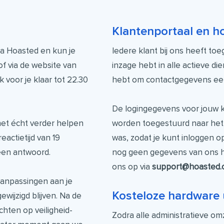
Klantenportaal en h
via Hoasted en kun je
Iedere klant bij ons heeft toe
f via de website van
inzage hebt in alle actieve d
voor je klaar tot 22.30
hebt om contactgegevens eenv
De logingegevens voor jouw k
het écht verder helpen
worden toegestuurd naar het
eactietijd van 19
was, zodat je kunt inloggen o
een antwoord.
nog geen gegevens van ons 
ons op via
support@hoasted.
anpassingen aan je
Kosteloze hardware
ewijzigd blijven. Na de
chten op veiligheid-
Zodra alle administratieve omze