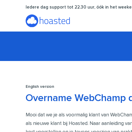
Ga
Iedere dag support tot 22.30 uur, óók in het weeke
naar
de
inhoud
English version
Overname WebChamp d
Mooi dat we je als voormalig klant van WebCha
als nieuwe klant bij Hoasted. Naar aanleiding v
kort voorstellen en je tevens voorzien van prak