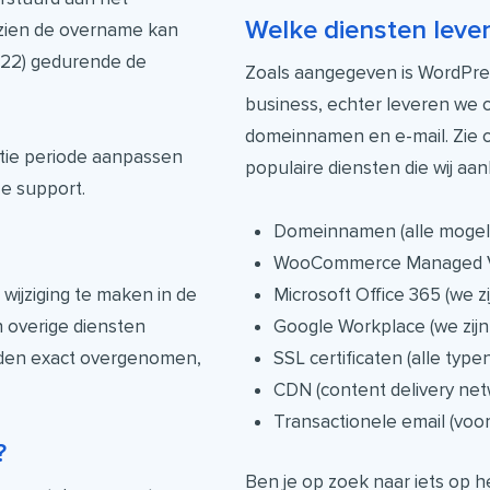
Welke diensten leve
zien de overname kan
2022) gedurende de
Zoals aangegeven is WordPr
business, echter leveren we 
domeinnamen en e-mail. Zie 
tie periode aanpassen
populaire diensten die wij aa
ze support.
Domeinnamen (alle mogeli
WooCommerce Managed V
ijziging te maken in de
Microsoft Office 365 (we zi
n overige diensten
Google Workplace (we zijn
orden exact overgenomen,
SSL certificaten (alle typen
CDN (content delivery net
Transactionele email (voor
?
Ben je op zoek naar iets op h