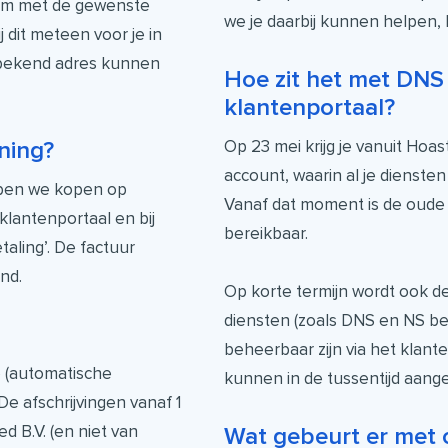
com met de gewenste
we je daarbij kunnen helpen, 
dit meteen voor je in
s bekend adres kunnen
Hoe zit het met DNS
klantenportaal?
Op 23 mei krijg je vanuit Hoa
ning?
account, waarin al je dienst
bben we kopen op
Vanaf dat moment is de oud
klantenportaal en bij
bereikbaar.
taling’. De factuur
nd.
Op korte termijn wordt ook d
diensten (zoals DNS en NS be
beheerbaar zijn via het klant
 (automatische
kunnen in de tussentijd aang
 De afschrijvingen vanaf 1
d B.V. (en niet van
Wat gebeurt er met 