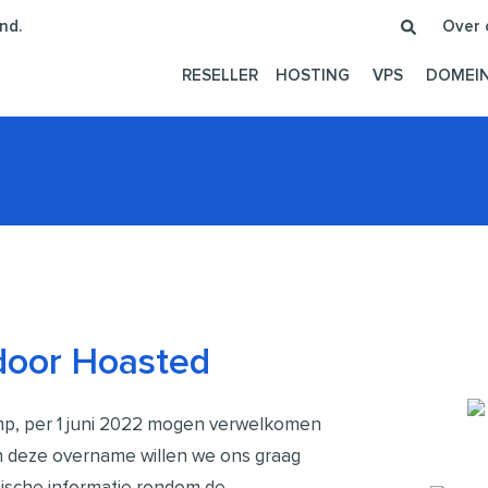
nd.
Over 
RESELLER
HOSTING
VPS
DOMEI
oor Hoasted
mp, per 1 juni 2022 mogen verwelkomen
an deze overname willen we ons graag
tische informatie rondom de