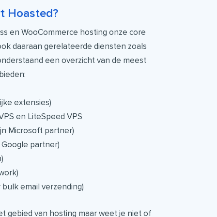
rt Hoasted?
ess en WooCommerce hosting onze core
ook daaraan gerelateerde diensten zoals
onderstaand een overzicht van de meest
nbieden:
jke extensies)
PS en LiteSpeed VPS
jn Microsoft partner)
 Google partner)
)
work)
 bulk email verzending)
et gebied van hosting maar weet je niet of