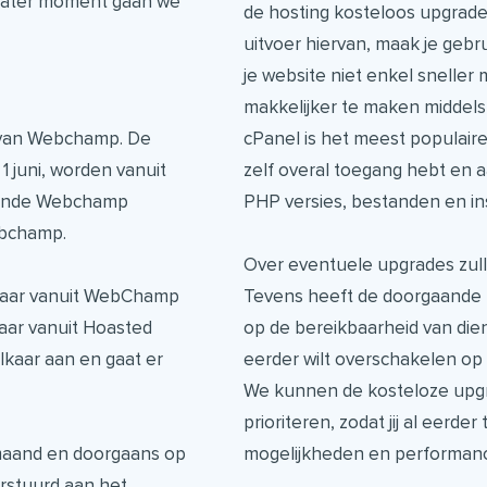
 later moment gaan we
de hosting kosteloos upgrade
uitvoer hiervan, maak je gebr
je website niet enkel snelle
makkelijker te maken middels
 van Webchamp. De
cPanel is het meest populaire
1 juni, worden vanuit
zelf overal toegang hebt en
aande Webchamp
PHP versies, bestanden en ins
ebchamp.
Over eventuele upgrades zulle
n jaar vanuit WebChamp
Tevens heeft de doorgaande 
jaar vanuit Hoasted
op de bereikbaarheid van dienst
lkaar aan en gaat er
eerder wilt overschakelen op 
We kunnen de kosteloze upgr
prioriteren, zodat jij al eerd
 maand en doorgaans op
mogelijkheden en performan
erstuurd aan het