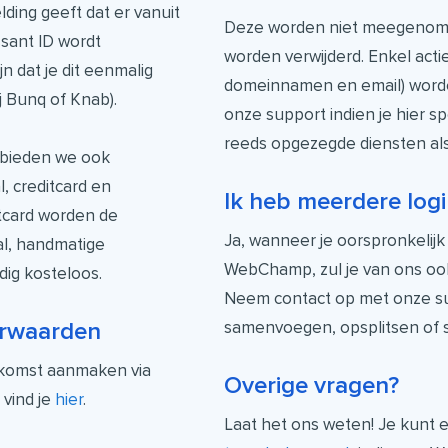
ding geeft dat er vanuit
Deze worden niet meegenome
sant ID wordt
worden verwijderd. Enkel acti
n dat je dit eenmalig
domeinnamen en email) wor
j Bunq of Knab).
onze support indien je hier sp
reeds opgezegde diensten alsn
g bieden we ook
, creditcard en
Ik heb meerdere logi
itcard worden de
Ja, wanneer je oorspronkelijk
al, handmatige
WebChamp, zul je van ons oo
dig kosteloos.
Neem contact op met onze sup
samenvoegen, opsplitsen of sp
orwaarden
komst aanmaken via
Overige vragen?
vind je
hier
.
Laat het ons weten! Je kunt