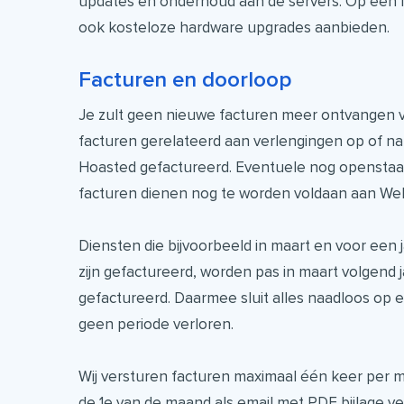
updates en onderhoud aan de servers. Op een
ook kosteloze hardware upgrades aanbieden.
Facturen en doorloop
Je zult geen nieuwe facturen meer ontvangen
facturen gerelateerd aan verlengingen op of na 
Hoasted gefactureerd. Eventuele nog openst
facturen dienen nog te worden voldaan aan W
Diensten die bijvoorbeeld in maart en voor ee
zijn gefactureerd, worden pas in maart volgend 
gefactureerd. Daarmee sluit alles naadloos op e
geen periode verloren.
Wij versturen facturen maximaal één keer per
de 1e van de maand als email met PDF bijlage v