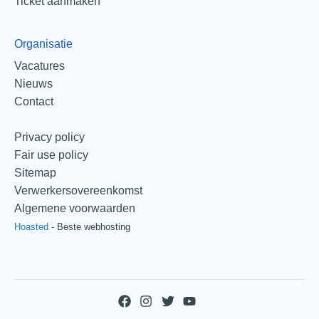
Ticket aanmaken
Organisatie
Vacatures
Nieuws
Contact
Privacy policy
Fair use policy
Sitemap
Verwerkersovereenkomst
Algemene voorwaarden
Hoasted
-
Beste webhosting
F
I
T
Y
a
n
w
o