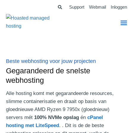
Ga
Support
Webmail
Inloggen
naar
de
inhoud
Beste webhosting voor jouw projecten
Gegarandeerd de snelste
webhosting
Alle hosting komt met gegarandeerde resources,
slimme containerisatie en draait op basis van
gloednieuwe AMD Ryzen 9
(gloednieuw)
7950x
servers mét
100% NVMe opslag
én
cPanel
hosting met LiteSpeed
.
.
Dit is de de beste