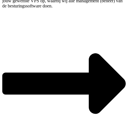
jouw gewenste VPS op, waarbij wij alle management (beheer) van
de besturingssoftware doen.