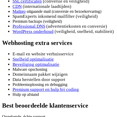
SSL certificaten
(conversie en veiligheid)
CDN
(internationale laadtijden)
Mailpro
uitgaande mail (conversie en bezoekervaring)
SpamExperts inkomend mailfilter (veiligheid)
Premium backups (veiligheid)
Professional DNS
(advertentiekosten en conversie)
WordPress onderhoud
(veiligheid, snelheid, stabiliteit)
Webhosting extra services
E-mail en website verhuisservice
Snelheid optimalisatie
Beveiliging optimalisatie
Malware opschoning
Domeinnaam pakket wijzigen
Data herstellen door support
Probleemoplossing en debugging
Premium support en hulp bij coding
Hulp op afstand
Best beoordeelde klantenservice
Ongekende, échte support